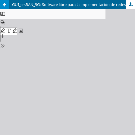
GUI_srsRAN_5G: Software libre para la implementación de redes celulares 5G privadas y su uso en la enseñanza en instituciones educativas